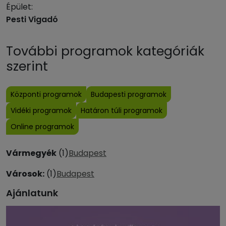
Épület:
Pesti Vigadó
További programok kategóriák
szerint
Központi programok
Budapesti programok
Vidéki programok
Határon túli programok
Online programok
Vármegyék
(1)
Budapest
Városok:
(1)
Budapest
Ajánlatunk