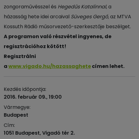
zongoraművésszel és
Hegedűs Katalinnal
, a
házasság hete idei arcaival
Süveges Gergő,
az MTVA
Kossuth Rádió műsorvezető-szerkesztője beszélget.
A programon való részvétel ingyenes, de
regisztrációhoz kötött!
Regisztrálni
a
www.vigado.hu/hazassaghete
címen lehet.
Kezdés időpontja:
2016. február 09., 19:00
Vármegye:
Budapest
Cím:
1051 Budapest, Vigadó tér 2.