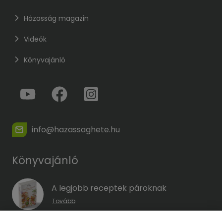
Házasság magazin
Videók
Könyvajánló
info@hazassaghete.hu
Könyvajánló
A legjobb receptek pároknak
Tovább