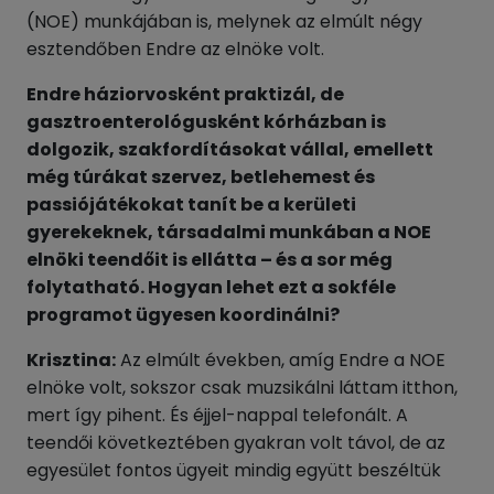
(NOE) munkájában is, melynek az elmúlt négy
esztendőben Endre az elnöke volt.
Endre háziorvosként praktizál, de
gasztroenterológusként kórházban is
dolgozik, szakfordításokat vállal, emellett
még túrákat szervez, betlehemest és
passiójátékokat tanít be a kerületi
gyerekeknek, társadalmi munkában a NOE
elnöki teendőit is ellátta – és a sor még
folytatható. Hogyan lehet ezt a sokféle
programot ügyesen koordinálni?
Krisztina:
Az elmúlt években, amíg Endre a NOE
elnöke volt, sokszor csak muzsikálni láttam itthon,
mert így pihent. És éjjel-nappal telefonált. A
teendői következtében gyakran volt távol, de az
egyesület fontos ügyeit mindig együtt beszéltük