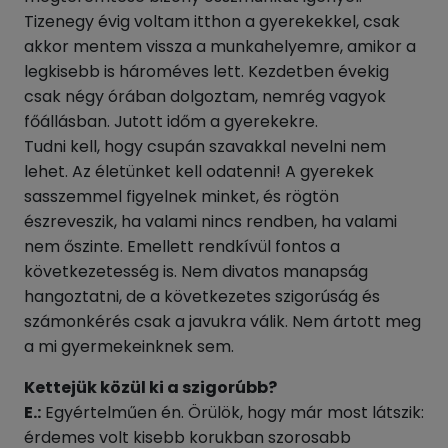
Tizenegy évig voltam itthon a gyerekekkel, csak
akkor mentem vissza a munkahelyemre, amikor a
legkisebb is hároméves lett. Kezdetben évekig
csak négy órában dolgoztam, nemrég vagyok
főállásban. Jutott időm a gyerekekre.
Tudni kell, hogy csupán szavakkal nevelni nem
lehet. Az életünket kell odatenni! A gyerekek
sasszemmel figyelnek minket, és rögtön
észreveszik, ha valami nincs rendben, ha valami
nem őszinte. Emellett rendkívül fontos a
következetesség is. Nem divatos manapság
hangoztatni, de a következetes szigorúság és
számonkérés csak a javukra válik. Nem ártott meg
a mi gyermekeinknek sem.
Kettejük közül ki a szigorúbb?
E.:
Egyértelműen én. Örülök, hogy már most látszik:
érdemes volt kisebb korukban szorosabb