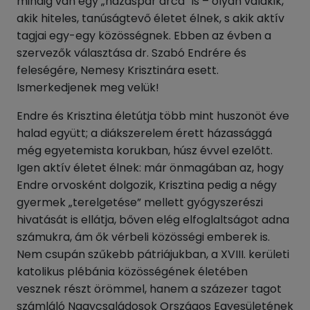
mindig van egy „házaspár arca” is – olyan valakik,
akik hiteles, tanúságtevő életet élnek, s akik aktív
tagjai egy-egy közösségnek. Ebben az évben a
szervezők választása dr. Szabó Endrére és
feleségére, Nemesy Krisztinára esett.
Ismerkedjenek meg velük!
Endre és Krisztina életútja több mint huszonöt éve
halad együtt; a diákszerelem érett házassággá
még egyetemista korukban, húsz évvel ezelőtt.
Igen aktív életet élnek: már önmagában az, hogy
Endre orvosként dolgozik, Krisztina pedig a négy
gyermek „terelgetése” mellett gyógyszerészi
hivatását is ellátja, bőven elég elfoglaltságot adna
számukra, ám ők vérbeli közösségi emberek is.
Nem csupán szűkebb pátriájukban, a XVIII. kerületi
katolikus plébánia közösségének életében
vesznek részt örömmel, hanem a százezer tagot
számláló Nagycsaládosok Országos Egyesületének