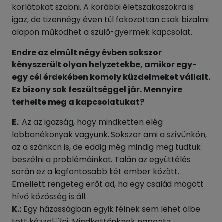
korlátokat szabni. A korábbi életszakaszokra is
igaz, de tizennégy éven túl fokozottan csak bizalmi
alapon működhet a szülő-gyermek kapcsolat.
Endre az elmúlt négy évben sokszor
kényszerült olyan helyzetekbe, amikor egy-
egy cél érdekében komoly küzdelmeket vállalt.
Ez bizony sok feszültséggel jár. Mennyire
terhelte meg a kapcsolatukat?
E.
: Az az igazság, hogy mindketten elég
lobbanékonyak vagyunk. Sokszor ami a szívünkön,
az a szánkon is, de eddig még mindig meg tudtuk
beszélni a problémáinkat. Talán az együttélés
során ez a legfontosabb két ember között.
Emellett rengeteg erőt ad, ha egy család mögött
hívő közösség is áll.
K.:
Egy házasságban egyik félnek sem lehet ölbe
tett kézzel ülni. Mindkettőnknek naponta