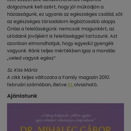
dolgoznunk kell azért, hogy jól működjön a
házasságunk, ez ugyanis az egészséges család, sőt
az egészséges társadalom legbiztosabb alapja.
Óriási a felelősségünk: nemcsak magunkért, az
utódaink jövőjéért is felelősséggel tartozunk. Azt
azonban elmondhatjuk, hogy egyedül gyengék
vagyunk. Ránk teljes mértékben igaz a mondás:
„veled vagyok egész”.
Sz. Kiss Mária
A cikk teljes változata a Family magazin 2010.
februári számában, illetve
itt
olvasható.
Ajánlatunk