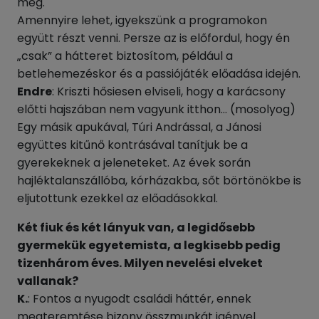
meg.
Amennyire lehet, igyekszünk a programokon
együtt részt venni. Persze az is előfordul, hogy én
„csak” a hátteret biztosítom, például a
betlehemezéskor és a passiójáték előadása idején.
Endre
: Kriszti hősiesen elviseli, hogy a karácsony
előtti hajszában nem vagyunk itthon… (mosolyog)
Egy másik apukával, Túri Andrással, a Jánosi
együttes kitűnő kontrásával tanítjuk be a
gyerekeknek a jeleneteket. Az évek során
hajléktalanszállóba, kórházakba, sőt börtönökbe is
eljutottunk ezekkel az előadásokkal.
Két fiuk és két lányuk van, a legidősebb
gyermekük egyetemista, a legkisebb pedig
tizenhárom éves. Milyen nevelési elveket
vallanak?
K.
: Fontos a nyugodt családi háttér, ennek
megteremtése bizony összmunkát igényel.